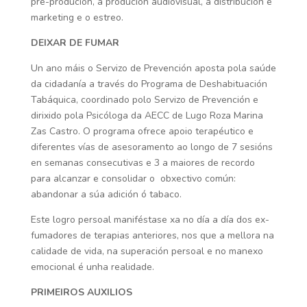
p
re-produción, a p
rodución audiovisual, a d
istribución e
marketing e o e
streo.
DEIXAR DE FUMAR
Un ano máis o Servizo de Prevención aposta pola saúde
da cidadanía a través do Programa de Deshabituación
Tabáquica, coordinado polo Servizo de Prevención e
dirixido pola Psicóloga da AECC de Lugo Roza Marina
Zas Castro. O programa ofrece apoio terapéutico e
diferentes vías de asesoramento ao longo de 7 sesións
en semanas consecutivas e 3 a maiores de recordo
para alcanzar e consolidar o
obxectivo común:
abandonar a súa adición ó tabaco.
Este logro persoal maniféstase xa no día a día dos ex-
fumadores de terapias anteriores, nos que a mellora na
calidade de vida, na superación persoal e no manexo
emocional é unha realidade.
PRIMEIROS AUXILIOS