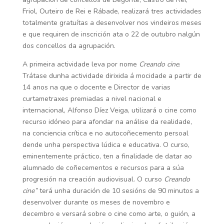
Friol, Outeiro de Rei e Rábade, realizará tres actividades
totalmente gratuítas a desenvolver nos vindeiros meses
e que requiren de inscrición ata o 22 de outubro nalgún
dos concellos da agrupación.
A primeira actividade leva por nome
Creando cine
.
Trátase d
unha actividade dirixida á mocidade a partir de
14 anos na que o docente e Director de varias
curtametraxes premiadas a nivel nacional e
internacional, Alfonso Díez Veiga, utilizará o cine como
recurso idóneo para afondar na análise da realidade,
na conciencia crítica e no autocoñecemento persoal
dende unha perspectiva lúdica e educativa. O curso,
eminentemente práctico, ten a finalidade de datar ao
alumnado de coñecementos e recursos para a súa
progresión na creación audiovisual.
O curso
Creando
cine”
terá unha duración de 10 sesións de 90 minutos a
desenvolver durante os meses de novembro e
decembro e versará sobre o
cine como arte, o
guión, a