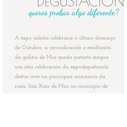
DEGUSTACIÓN
queres probar algo diferente?
A expo adoita celebrarse o último domingo
de Outubro, a reivindicación e exaltación
da galiña de Mos queda patente sempre
con esta celebración da expodegustación
destas aves na parroquia orixinaria da
raza, San Xiao de Mos, no municipio de
Castro de Rei. Nesta cita, que se organiza
por entre o Concello e a Asociación de
Criadores de Galiña de Mos (Avimós),
logra reunir sempre a máis de medio