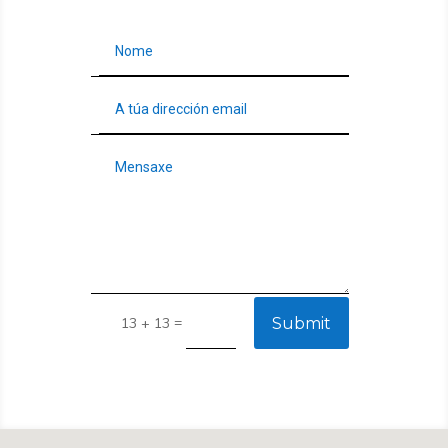
=
Submit
13 + 13