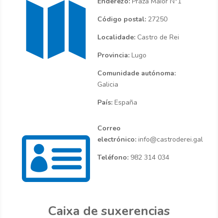

Enderezo:
Praza Maior N°1
Código postal:
27250
Localidade:
Castro de Rei
Provincia:
Lugo
Comunidade autónoma:
Galicia
País:
España

Correo
electrónico:
info@castroderei.gal
Teléfono:
982 314 034
Caixa de suxerencias