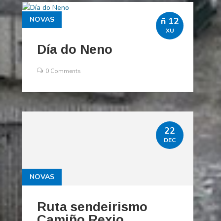
NOVAS
ñ 12
XU
Día do Neno
0 Comments
22
DEC
NOVAS
Ruta sendeirismo
Camiño Rexio