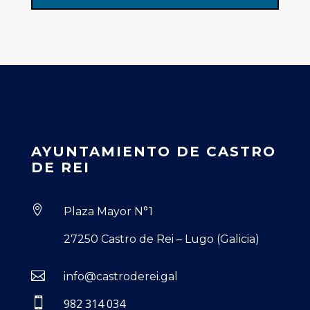
AYUNTAMIENTO DE CASTRO
DE REI

Plaza Mayor N°1
27250 Castro de Rei – Lugo (Galicia)

info@castroderei.gal

982 314 034