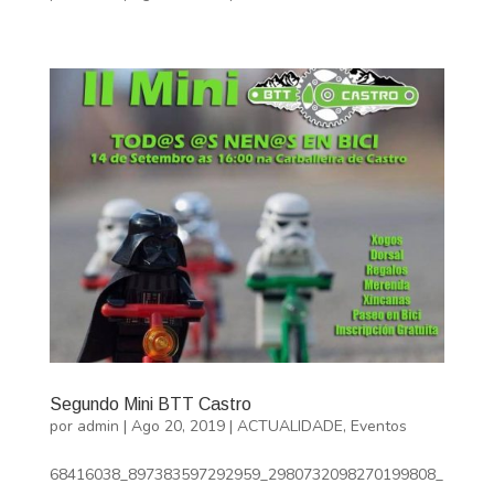
Segundo Mini BTT Castro
por
admin
|
Ago 20, 2019
|
ACTUALIDADE
,
Eventos
68416038_897383597292959_2980732098270199808_